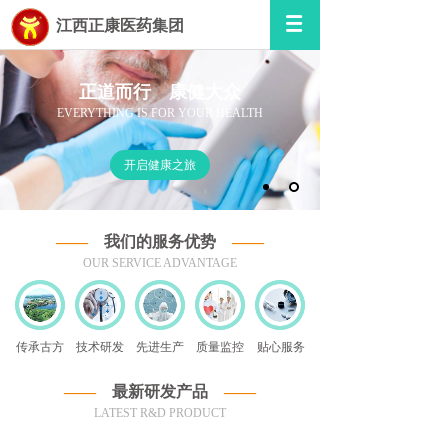
江西正康医药
集团
正道而行 康健大众
EVERYTHING IS FOR YOUR HEALTH
开启健康之旅
——
我们的服务优势
——
OUR SERVICE ADVANTAGE
传承古方
技术研发
先进生产
质量监控
贴心服务
——
最新研发产品
——
LATEST R&D PRODUCT