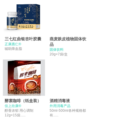
三七红曲银杏叶胶囊
燕麦麸皮植物固体饮
正康惠仁®
品
辅助降血脂
固体饮料
20g×7袋/盒
酵素咖啡（纸盒装）
酒精消毒液
佳上欣康®
外用消毒产品
醇香浓郁 用心调制
50ml-500ml各种规格都
12g×15袋......
有......