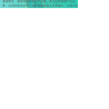
健康教育、健康旅游等相关产业链，竭力打造健康产品品
牌，以高科技为依托，以高技能专业人才为核心，以现代化
流水线为支撑，以严密的质量体系为保证，以现代企业管理
为动力，倾力打造高水平的团队，高质量的产品，高标准的
服务，现代的流水线，诚信、团结、拼博进取，以“健康中
国、营养先行”为行动指南，致力于以精准营养服务大众健
康，先后获得国家专利6项，被评为国家高新技术企业。
查看详情
——
荣誉与资质
——
HONOR AND QUALIFICATION